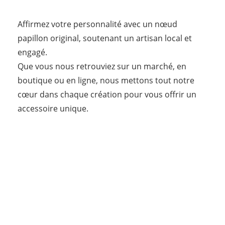
Affirmez votre personnalité avec un nœud 
papillon original, soutenant un artisan local et 
engagé.
Que vous nous retrouviez sur un marché, en 
boutique ou en ligne, nous mettons tout notre 
cœur dans chaque création pour vous offrir un 
accessoire unique.
Les Têtes de 
Nœuds® – 
marque déposée, 
Il était une fois 
fabrication 
les têtes de 
artisanale 
noeud..
française.