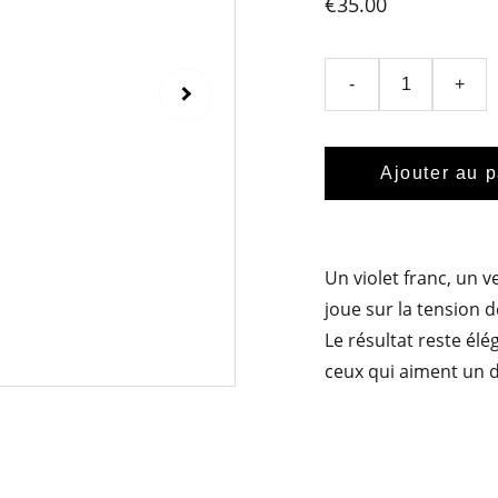
€35.00
-
+
Ajouter au p
Un violet franc, un ve
joue sur la tension d
Le résultat reste él
ceux qui aiment un dé