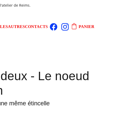
l'atelier de Reims.
LLES
AUTRES
CONTACTS
PANIER
 deux - Le noeud
n
une même étincelle